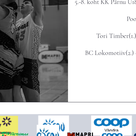
5.-8. koht ​KK Pärnu U1
Poo
Tori Timber(1.)
BC Lokomotiiv(2.) -