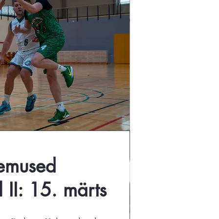
lemused
l II: 15. märts