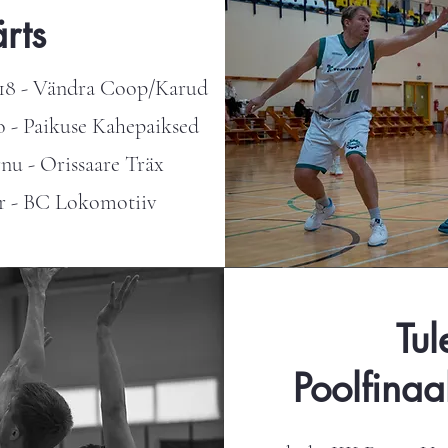
rts
 U18 - Vändra Coop/Karud
o - Paikuse Kahepaiksed
rnu - Orissaare Träx
er - BC Lokomotiiv
Tu
Poolfinaa