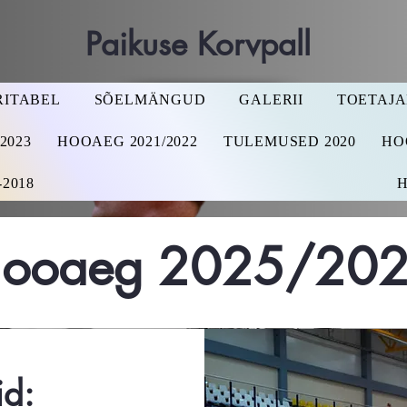
Paikuse Korvpall
RITABEL
SÕELMÄNGUD
GALERII
TOETAJ
2023
HOOAEG 2021/2022
TULEMUSED 2020
HO
2018
H
ooaeg 2025/20
id: