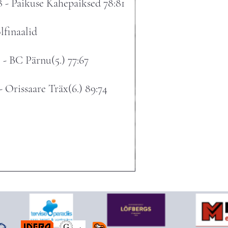
8
- Paikuse Kahepaiksed 78:81
lfinaalid​
 - BC Pärnu(5.) 77:67
 Orissaare Träx(6.) 89:74