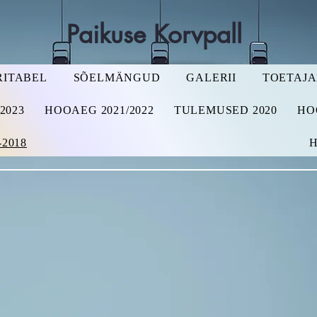
Paikuse Korvpall
RITABEL
SÕELMÄNGUD
GALERII
TOETAJ
2023
HOOAEG 2021/2022
TULEMUSED 2020
HO
2018
H