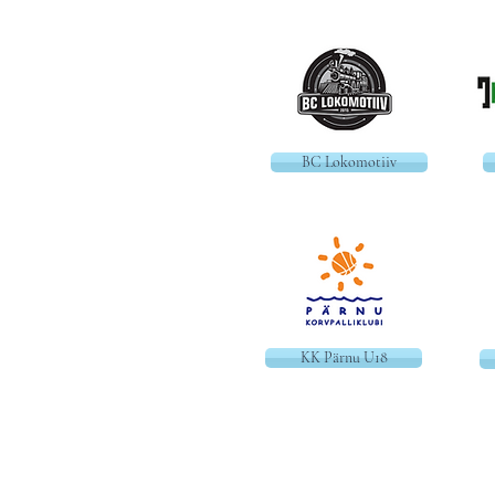
BC Lokomotiiv
KK Pärnu U18