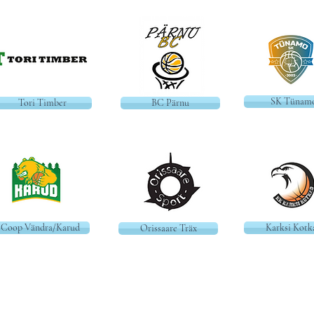
SK Tünam
Tori Timber
BC Pärnu
Coop Vändra/Karud
Karksi Kotk
Orissaare Träx