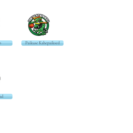
o
Paikuse Kahepaiksed
ad