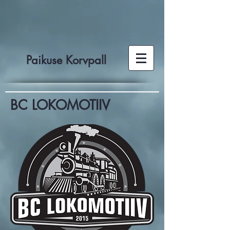
Paikuse Korvpall
BC LOKOMOTIIV