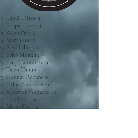
Tauri Tiitso 5
Kaspar Kukk 3
Allan Pajo 4
Mart Luur 2
Fred Lillepa 1
Erko Murd 13
Peep Tammistu 9
Taavi Tamm 7
Gunnar Rebane 8
Hillar Simonov 21
Silverter Veimann 10
Hendrik Laas 15
Mirjo Koit 44
Oliver Oolberg 22
Styv Solovljov 6
Vahur Kappak 19