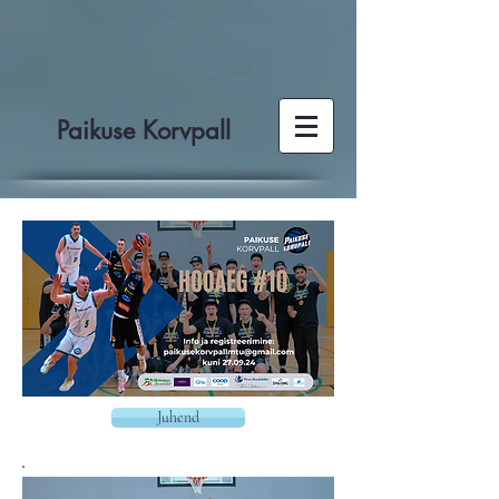
Paikuse Korvpall
Juhend