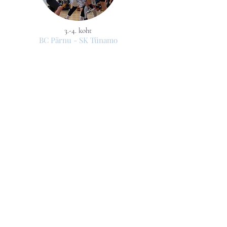
3.-4. koht
BC Pärnu - SK Tünamo
81:77
5.-6. koht
Buldooser -Lääneranna
111:61